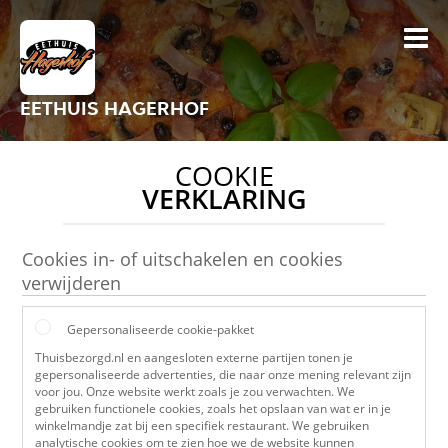
EETHUIS HAGERHOF
COOKIE
VERKLARING
Cookies in- of uitschakelen en cookies
verwijderen
Gepersonaliseerde cookie-pakket
Thuisbezorgd.nl en aangesloten externe partijen tonen je
gepersonaliseerde advertenties, die naar onze mening relevant zijn
voor jou. Onze website werkt zoals je zou verwachten. We
gebruiken functionele cookies, zoals het opslaan van wat er in je
winkelmandje zat bij een specifiek restaurant. We gebruiken
analytische cookies om te zien hoe we de website kunnen