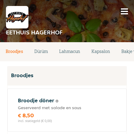
EETHUIS HAGERHOF
Broodjes
Dürüm
Lahmacun
Kapsalon
Bakje 
Broodjes
Broodje döner
Geserveerd met salade en saus
€ 8,50
incl. statiegeld (€ 0,00)