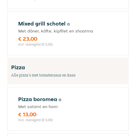
Mixed grill schotel
Met döner, köfte, kipfilet en shoarma
€ 23,00
incl. statiegeld (€ 0,00)
Pizza
Alle pizza's met tomatensaus en kaas
Pizza boromea
Met salami en ham
€ 13,00
incl. statiegeld (€ 0,00)